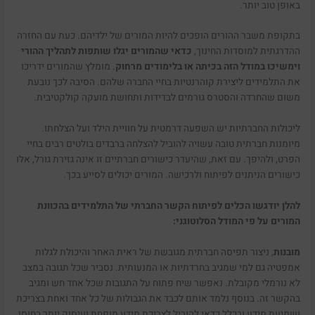
באופן טוב יותר.
בתקופת משבר ההורים הופכים להיות המורים של ילדיהם. כעת עם החזרה
ההדרגתית למוסדות החינוך,
כדאי שהמורים יגלו שותפות לתהליך ההורי
וימשיכו במודל הזה בכיתה או בלימודים מרחוק
. מומלץ שהמורים ידריכו
את התלמידים ליצירת קוהרנטיות בחיי החברה שלהם. הסיבה לכך נובעת
משום שהחרדה והסטרס גורמים לבדידות ותחושת מועקה קולקטיבית.
ליכולות החברתיות יש השפעה דרמטית על חוויית הילד ועל הצלחתו.
מיומנות חברתית טובה עשויה להוביל להצלחה ברבדים בולטים רבים בחיי
הפרט, ולהיפך. עם זאת, שהיעדר כישורים חברתיים זו אינה גזירת גורל, אלו
כישורים הניתנים לפיתוח ולרכישה. המורים יכולים לסייע בכך.
להלן יודגשו הכלים לפיתוח הקשר החברתי של התלמידים בהכוונת
המורים על פי המודל הסלוטוגני:
מובנות
, ניצור תפיסה חברתית מגובשת של ראית האחר והיכולת לגלות
אמפטיה גם למי שמגיב בחרדתיות או המנעותית. נסביר שכל תגובה במצב
לא נורמלי מקובלת. נאפשר שיח פתוח על התגובות שכל אחד חש ומגיב
בהקשר זה. בנוסף נלמד אותם לכבד את הגבולות של כל אחד ואחת בצריכת
ושמיעת מידע ובכלל כדאי להוביל לצריכת מידע מופחת ועיסוק יותר בחוסן