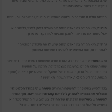
עולם המבטאת את הנטייה לראות את העולם כמקום הגיוני וסביר, אשר
ניתן לניהול רגשי ואינסטרומנטלי.
תפיסת עולם זו מורכבת משלושה מאפיינים: מובנות, נהילות ומשמעותיות.
מובנות
, היא המידה בה האדם תופס את העולם כניתן לניבוי, כלומר הוא
יכול לשער את סדר יומו, לתכנן תוכניות לטווח קצר או ארוך;
נהילות
, היא המידה בה האדם תופס שיש לו את היכולת המתאימה
להתמודדות, ואת המשאבים להצליח במשימות השונות;
ומשמעותיות
היא המידה בה האדם מוצא משמעות רגשית בחייו, בחברויות
שונות שהוא מקיים ובהענקה מעצמו לזולת. חוזקה של תחושת
הקוהרנטיות של אדם, הוא גורם בעל משקל בתנועה לכיוון בריאות (מתוך:
מגמות, כרך ל"ט מס' 1-2, אייר תשנ"ח, מאי 1998).
בכדי לסייע בתקופה זו למשפחות והורים
השתמשתי במודל הסלוטוגני
והובלתי את ההורים להעניק לילדיהם קוהרנטיות בחייהם. תוך הנחיה
להשתמש בשלושת הרכיבים של המודל
. בשילוב שיח מתמיד כיצד הוא
השפיע עליהם? ומה הם דרכי ההתמודדות היעילים ביותר עבורם?