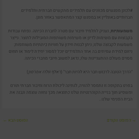
#לכונן מפגשים מכוונים עם תלמידים מתקשים חברתית ותלמידים
חברותיים באונליין או במפגש קצר המתאפשר באזור מוגן.
משמעותיות
, נעניק לתלמיד חיבור עם מטרה לחברת הכיתה. נפתח עבודות
בקבוצות עם משימות לדיון או משימות משותפות המובילות לתוצר. נייצר
משמעות לקבוצה שלנו; ניתן לבנות חידון על חוויות כיתתיות משותפות;
ניזום למידת עמיתים בה אחד התלמידים יוכל למסור יחידת לימוד או תחום
מסוים מעולם ההתעניינות שלו, נדאג למשוב חיובי מחברי הכיתה.
"הדרך הטובה לרכוש חבר היא להיות חבר" (
ראלף וולדו אמרסון
)
בפרט בתקופה זו נתמסר להוויה, לנתינה ליכולת הרוח וחיבור חברתי תורם
ומשפיע תוך בניית הקוהרנטיות שלנו כתוצאה מכך נחווה עוצמה ונבנה את
הבית הפנימי שלנו..
→
הפוסט הקודם
הפוסט הבא
←