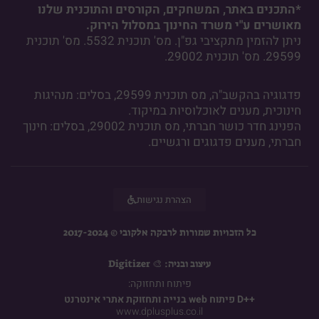
*התכנים באתר, המשחקים, הקורסים והתוכנית שלנו
מאושרים ע"י משרד החינוך במסלול הירוק.
ניתן להזמין מתקציבי גפ"ן. מס' תוכנית 5532. מס' תוכנית
29599. מס' תוכנית 29002.
פדגוגיה בהקשב"ה, מס תוכנית 29599, בסלים: מנהיגות
חינוכית, מענים לאוכלוסיות במיקוד.
הפנינג חדר כושר חברתי, מס תוכנית 29002, בסלים: חינוך
חברתי, מענים פדגוגים ורגשיים.
הצהרת נגישות
כל הזכויות שמורות לרבקה אלקובי © 2017-2024
עיצוב ובניה: 🎨 Digitizer
פיתוח ותחזוקה:​
D++
פיתוח web בנייה ותחזוקת אתרי אינטרנט
www.dplusplus.co.il