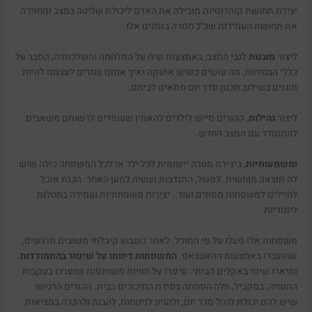
יצירת תחושת קוהרנטיות מובילה את האדם ליכולת שליטה במצב ומחזירה
את תחושת העמידות שכ"כ חסרה בזמנים אלו.
ליצור
מובנות
לגבי המצב, באמצעות שיח על המלחמה והשלכותיה, הסבר על
כללי הבטיחות, מה עושים כשיש אזעקה ואיך אנחנו עוזרים לעצמנו להיות
מוגנים בשילוב תכנון סדר יום מתאים לביתם.
ליצור
נהילות
, ההורים סייעו לילדים להאמין שעומדים לרשותם משאבים
להתמודד עם המצב החדש.
ומשמעותיות
, ביצירת מטרה יישומית לכל ילד או לכל המשפחה כולה שיש
לה תוצאה מוחשית. למשל, התנדבות ועשיה למען האחר. הכנת אוכל
לחיילים למשפחות מפונים ועוד.. יצירות משפחתיות ועמידה במטלות
לימודיות.
משפחות אלו פעלו על פי המודל. לאחר כשבוע קיבלתי משובים מרגשים,
שהועברו באמצעות הוואטצאפ.
המשפחות דיווחו על שיפור בהתמודדות
ותיארו שינוי באקלים הביתי. סיפרו על חוויות משותפות שנערכו בעקבות
ההנחיה. במקביל, חלה הפחתה במידת החיכוכים בבית. ההורים הרגישו
שיש להם יכולת לנהל סדר יום, ולהגיע לנינוחות, להבנה ולהכרה במציאות