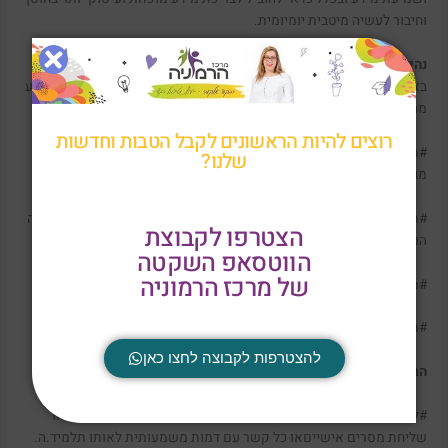
וחיבור לעשיה מיטבית יומיומית.
נהילות
, נתייחס להתנהלות הכיתתית ולמרקם החברתי שהיה לפני ה7
באוקטובר ושקורה עכשיו. נשים לב לנורות אזהרה המעידים שתלמיד נמנע
מהתנהלות חברתית:
רוצים להיות הראשונים לקבל הטבות וחדשות
#תלמידים המנעותיים – התלמיד אינו שולח חומרים, אינו מתעניין, אינו
שלנו?
מגיב להודעות. החברים הקרובים מספרים כי לא ניתן ליצור עמו קשר.
#תלמידים שהיו במעבר מיסודי לחט"ב, או מחט"ב לתיכון – הם נכנסו בשנה
הצטרפו לקבוצת
הנוכחית לכיתה חדשה, ועדיין לא התמקמו במערך החברתי של הכיתה.
הווטסאפ השקטה
של מרכז הרמוניה
#תלמידים שלא נכנסים למפגשי זום או לא יוצרים קשר כלל.
#תלמידים שלא מבטאים את עצמם במפגשי הלמידה או בשיח כיתתי.
להצטרפות לקבוצה לחצו כאן
המורים יכולים לעזור:
#ליצור קשר אישי עם תלמידים המנעותיים באמצעות קשר טלפוני או
שליחת מסרים אישייםאו כל קשר עם דמות משמעותית לאותו תלמיד.ה.