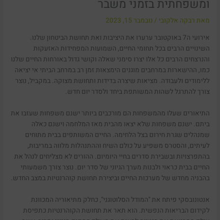
ומשפחתית בזמני משבר
מאת
רבקה אלקובי
/
נובמבר 15, 2023
אירועי ה7 באוקטובר ערערו את היציבות ואת תחושת הביטחון שלנו.
השינויים הרבים בכל תחומי החיים, השמועות המפחידות האזעקות
והנרצחים הרבים כל אלו יצרו סימני שאלה וקושי גדול באורחות החיים שלנו
כמו, ההישארות במרחבים מוגנים הימצאות זמן רב במרחב הביתי אי יציאה
ללימודים ולעבודה. מציאות שיצרה בדידות ותחושת מצוקה. במקביל, נוצר
צורך להתרגל לשהות המשותפת ביחד ולסדר יום חדש.
התיאורים שעלו מהמשפחות הם מורכבים ביותר ישנם משפחות שעזבו את
ביתם. ישנם משפחות שלא יצאו מהבית מאז המלחמה וישנם כאלה
שמנהלים שגרת חירום בצל הלחימה. החיים המשותפים בבית מתוחים
לעיתים, והסטרס משפיע על כולם השיח וההתנהלות מלווה במריבות,
בהתפרצויות ובשבירת סדרים בחיי היומיום. ההורים לא מצליחים לנהל את
החיים בבית כראוי ולבנות מערך הגיוני של סדר יום. נוצר צורך משמעותי
בהבניה מחדש של מערכות החיים וביצירת תחושת קוהרנטיות במצב החדש.
אנטונובסקי פיתח את "המודל הסלוטוגני", כחלק מתיאוריה המכוונת
לקידום הבריאות הנפשית. הוא תאר את תחושת הקוהרנטיות כתפיסת