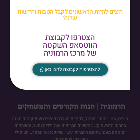
רוצים להיות הראשונים לקבל הטבות וחדשות
שלנו?
הצטרפו לקבוצת
ד"ר רבקה אלקובי
הווטסאפ השקטה
של מרכז הרמוניה
פוסט-דוקטורט א. בן גוריון.
מנחה ומפתחת תוכן משרד החינוך.
להצטרפות לקבוצה לחצו כאן
יזמית ומיסדת מרכז הרמוניה.
פסיכותרפיסטית מומחית.
קרא עוד >
הרמוניה | חנות הקורסים והמשחקים
הורים, אנשי חינוך וטיפול, לפניכם מערכת קורסים שתיתן לכם מענה
בתחום הפרעת קשב וקשיים חברתיים אצל ילדים ונוער, ומשחקים
הנותנים מענה בתחום החברתי רגשי, שיהפכו את המפגש הטיפולי
והחברתי לנעים יותר.