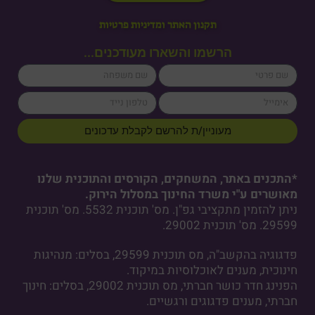
תקנון האתר ומדיניות פרטיות
הרשמו והשארו מעודכנים...
lastName
firstName
cellPhone
email
מעוניין/ת להרשם לקבלת עדכונים
*התכנים באתר, המשחקים, הקורסים והתוכנית שלנו
מאושרים ע"י משרד החינוך במסלול הירוק.
ניתן להזמין מתקציבי גפ"ן. מס' תוכנית 5532. מס' תוכנית
29599. מס' תוכנית 29002.
פדגוגיה בהקשב"ה, מס תוכנית 29599, בסלים: מנהיגות
חינוכית, מענים לאוכלוסיות במיקוד.
הפנינג חדר כושר חברתי, מס תוכנית 29002, בסלים: חינוך
חברתי, מענים פדגוגים ורגשיים.