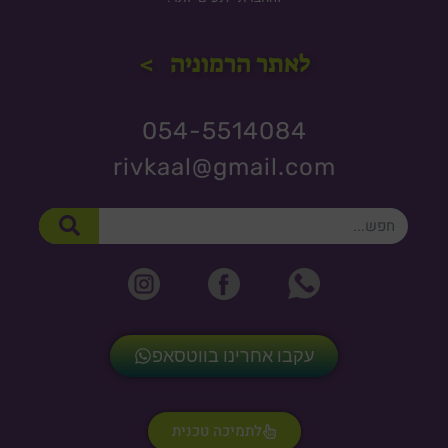
לאתר הרמוניה >
054-5514084
rivkaal@gmail.com
חיפוש
עקבו אחרינו בווטסאפ
לתמיכה טכנית