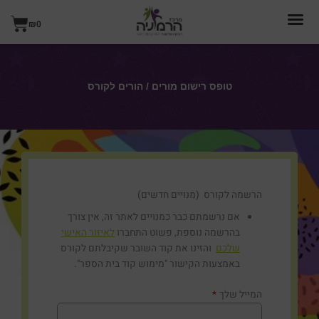
ילוג
עגל
תוכן
₪
0
קניו
טופס רישום מורים / הורים לקורס
הרשמה לקורס (מנויים חדשים)
אם נרשמתם כבר כמנויים לאתר זה, אין צורך
בהרשמה נוספת, פשוט התחברו
לאיזור האישי
שלכם
והזינו את קוד השובר שקיבלתם לקורס
באמצעות הקישור "מימוש קוד בית הספר".
המייל שלך
*