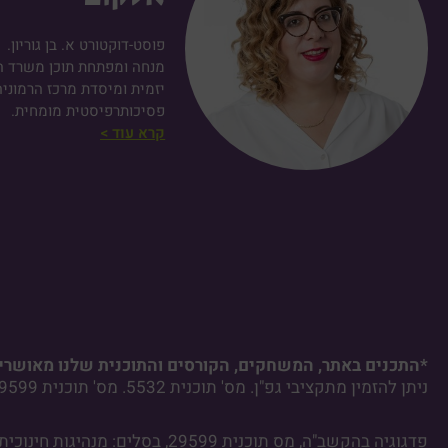
פוסט-דוקטורט א. בן גוריון.
מנחה ומפתחת תוכן משרד הח
יזמית ומיסדת מרכז הרמוניה
פסיכותרפיסטית מומחית.
קרא עוד >
*התכנים באתר, המשחקים, הקורסים והתוכנית שלנו מאושרים
ניתן להזמין מתקציבי גפ"ן. מס' תוכנית 5532. מס' תוכנית 29599. מס' תוכנית 29002.
פדגוגיה בהקשב"ה, מס תוכנית 29599, בסלים: מנהיגות חינוכית, מענים לאוכלוסיות במיקוד.