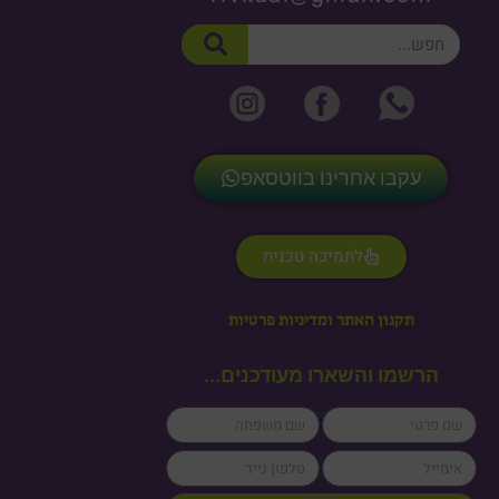
חיפוש
עקבו אחרינו בווטסאפ
לתמיכה טכנית
תקנון האתר ומדיניות פרטיות
הרשמו והשארו מעודכנים...
lastName
firstName
cellPhone
email