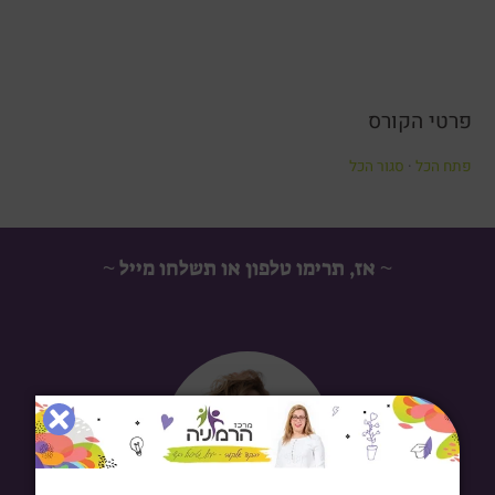
מנצחים
מנצחים
את
את
החרדה.
החרדה.
פרטי הקורס
פתח הכל
·
סגור הכל
~ אז, תרימו טלפון או תשלחו מייל ~