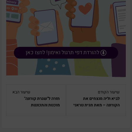
להורדת דפי תרגול ואימון! לחצו כאן
Lesson
Lesson
שיעור הקודם
שיעור הבא
15
13
לביא וליה מנצחים את
חזרה ל"שגרת קורונה"
within
within
הקורונה – מאת חגית נוראני
מוכנות והתכוננות
section
section
סדרת
סדרת
הסרטונים
הסרטוני
והמשחקים
והמשחק