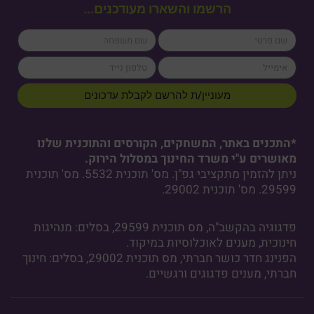
הרשמו והשארו מעודכנים...
lastName
firstName
cellPhone
email
מעוניין/ת להרשם לקבלת עדכונים
*התכנים באתר, המשחקים, הקורסים והתוכנית שלנו
מאושרים ע"י משרד החינוך במסלול הירוק.
ניתן להזמין מתקציבי גפ"ן. מס' תוכנית 5532. מס' תוכנית
29599. מס' תוכנית 29002.
פדגוגיה בהקשב"ה, מס תוכנית 29599, בסלים: מנהיגות
חינוכית, מענים לאוכלוסיות במיקוד.
הפנינג חדר כושר חברתי, מס תוכנית 29002, בסלים: חינוך
חברתי, מענים פדגוגים ורגשיים.