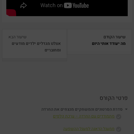
esson
You
Lesson
שיעור הקודם
שיעור הבא
must
1
24
מה יעודד אותי היום
אצלנו מגדלים ילדים מודעים
within
enroll
within
ומחוברים
ction
in
section
סדרת
this
התמוד
הסרטונים
עם
ourse
והמשחקים
to
חרדות
מנצחים
ccess
את
ourse
החרדה.
ntent.
פרטי הקורס
סדרת הסרטונים והמשחקים מנצחים את החרדה
מתמודדים עם החרדה – ערכת קלפים
ממעגל הדאגה למעגל ההשפעה