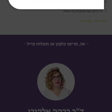
כניסה למנוי
היכרות עם המשחקים שלנו
פתח הכל
·
סגור הכל
~ אז, תרימו טלפון או תשלחו מייל ~
ד"ר רבקה אלקובי