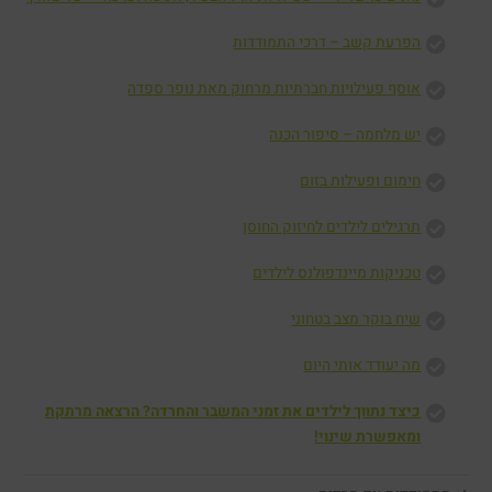
הפרעת קשב – דרכי התמודדות
אוסף פעילויות חברתיות מרחוק מאת נופר ספדה
יש מלחמה – סיפור הכנה
חימום ופעילות בזום
תרגילים לילדים לחיזוק החוסן
טכניקות מיינדפולנס לילדים
שיח בוקר מצב בטחוני
מה יעודד אותי היום
כיצד נתווך לילדים את זמני המשבר והחרדה? הרצאה מרתקת
ומאפשרת שינוי!