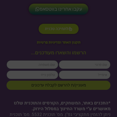
עקבו אחרינו בווטסאפ
לתמיכה טכנית
תקנון האתר ומדיניות פרטיות
הרשמו והשארו מעודכנים...
lastName
firstName
cellPhone
email
מעוניין/ת להרשם לקבלת עדכונים
*התכנים באתר, המשחקים, הקורסים והתוכנית שלנו
מאושרים ע"י משרד החינוך במסלול הירוק.
ניתן להזמין מתקציבי גפ"ן. מס' תוכנית 5532. מס' תוכנית