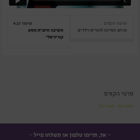
Lesson
Lesson
שיעור הקודם
שיעור הבא
3
1
מרחב תמיכה להורים וילדים
חשיבה חיובית מסע
within
within
קוריניאלי
section
section
סדרת
סדרת
הסרטונים
הסרטוני
והמשחקים
והמשחק
מנצחים
מנצחים
את
את
החרדה.
החרדה.
פרטי הקורס
פתח הכל
·
סגור הכל
~ אז, תרימו טלפון או תשלחו מייל ~