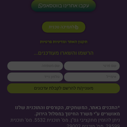
עקבו אחרינו בווטסאפ
לתמיכה טכנית
תקנון האתר ומדיניות פרטיות
הרשמו והשארו מעודכנים...
lastName
firstName
cellPhone
email
מעוניין/ת להרשם לקבלת עדכונים
*התכנים באתר, המשחקים, הקורסים והתוכנית שלנו
מאושרים ע"י משרד החינוך במסלול הירוק.
ניתן להזמין מתקציבי גפ"ן. מס' תוכנית 5532. מס' תוכנית
29599. מס' תוכנית 29002.