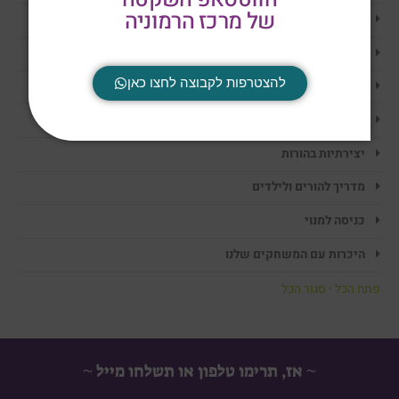
של מרכז הרמוניה
סדנת מוכנות לכיתה א' – חשיבה ותפיסה תהליכית רגשית
חיזוק תחושת השייכות
להצטרפות לקבוצה לחצו כאן
איך מחזקים עצמאות
איך לחזק בלי השוואות
יצירתיות בהורות
מדריך להורים ולילדים
כניסה למנוי
היכרות עם המשחקים שלנו
פתח הכל
·
סגור הכל
~ אז, תרימו טלפון או תשלחו מייל ~