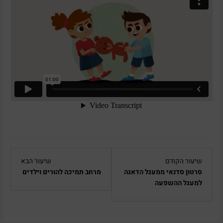
Lesson
Lesson
שיעור הקודם
שיעור הבא
5
3
סרטון סדנאי ממעגל הדאגה
מרחב תמיכה להורים וילדים
within
within
למעגל ההשפעה
section
section
סדרת
סדרת
הסרטונים
הסרטוני
והמשחקים
והמשחק