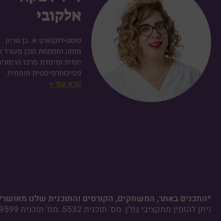
אלקובי
פוסט-דוקטורט א. בן גוריון.
מנחה ומפתחת תוכן משרד הח
יזמית ומיסדת מרכז הרמוניה
פסיכותרפיסטית מומחית.
קרא עוד >
*התכנים באתר, המשחקים, הקורסים והתוכנית שלנו מאושרים
ניתן להזמין מתקציבי גפ"ן. מס' תוכנית 5532. מס' תוכנית 29599. מס' תוכנית 29002.