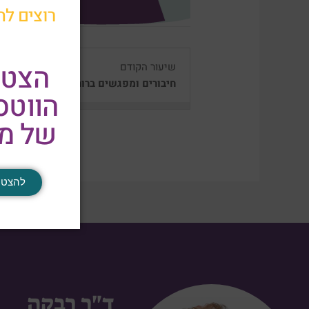
רוצים לה
הצטר
שיעור הקודם
חיבורים ומפגשים ברוח חנוכה
הווט
של מר
להצטר
ד"ר רבקה