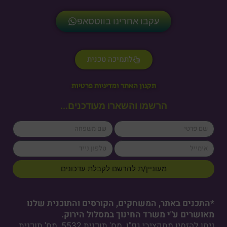
עקבו אחרינו בווטסאפ
לתמיכה טכנית
תקנון האתר ומדיניות פרטיות
הרשמו והשארו מעודכנים...
lastName
firstName
cellPhone
email
מעוניין/ת להרשם לקבלת עדכונים
*התכנים באתר, המשחקים, הקורסים והתוכנית שלנו
מאושרים ע"י משרד החינוך במסלול הירוק.
ניתן להזמין מתקציבי גפ"ן. מס' תוכנית 5532. מס' תוכנית