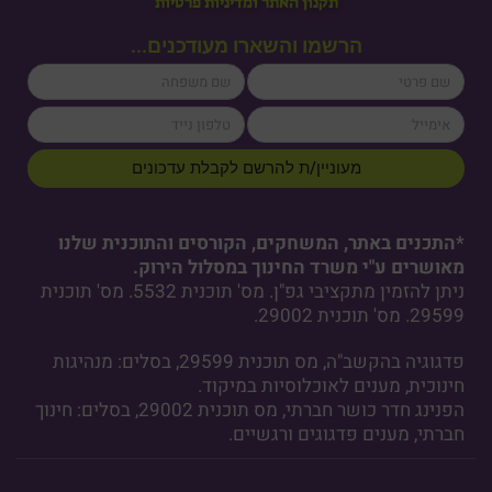
תקנון האתר ומדיניות פרטיות
הרשמו והשארו מעודכנים...
lastName
firstName
cellPhone
email
מעוניין/ת להרשם לקבלת עדכונים
*התכנים באתר, המשחקים, הקורסים והתוכנית שלנו
מאושרים ע"י משרד החינוך במסלול הירוק.
ניתן להזמין מתקציבי גפ"ן. מס' תוכנית 5532. מס' תוכנית
29599. מס' תוכנית 29002.
פדגוגיה בהקשב"ה, מס תוכנית 29599, בסלים: מנהיגות
חינוכית, מענים לאוכלוסיות במיקוד.
הפנינג חדר כושר חברתי, מס תוכנית 29002, בסלים: חינוך
חברתי, מענים פדגוגים ורגשיים.