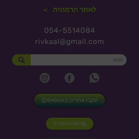
לאתר הרמוניה >
054-5514084
rivkaal@gmail.com
חיפוש
עקבו אחרינו בווטסאפ
לתמיכה טכנית