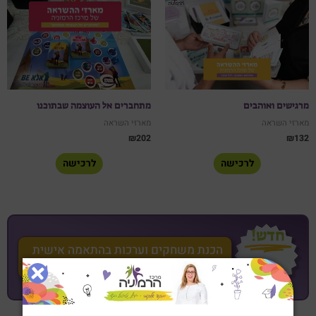
מרגישים ואוהבים
מתחברים אל העוצמה שבתוכנו
מארזי השראה
מארזי השראה
₪
202
₪
132
לרכישה
לרכישה
חדש!
הכנת משחקים וערכות בהתאמה אישית
》》》