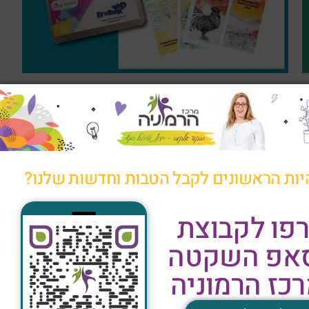
קלפי אמפתיה
משחקים עד הבית
₪
178
לרכישה
יות הראשונים לקבל הטבות וחדשות שלנו?
פו לקבוצת
סאפ השקטה
כז הרמוניה
~ אז, תרימו טלפון או תשלחו מייל ~