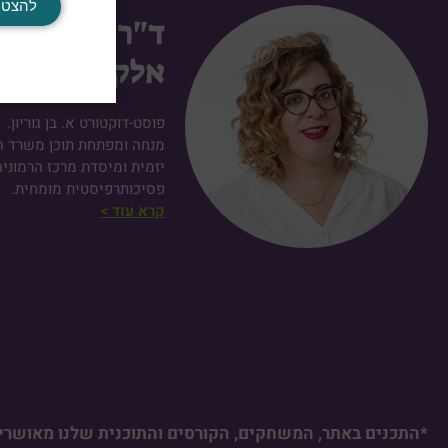
להצטר
ד"ר רבקה
אלקובי
פוסט-דוקטורט א. בן גוריון.
מנחה ומפתחת תוכן משרד הח
יזמית ומיסדת מרכז הרמוניה
פסיכותרפיסטית מומחית.
קרא עוד >
*התכנים באתר, המשחקים, הקורסים והתוכנית שלנו מאושרים