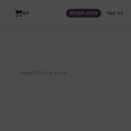
עגלת
צור קשר
כניסה למנויים
₪
0
קניות
מציגים את כל ⁦2⁩ התוצאות