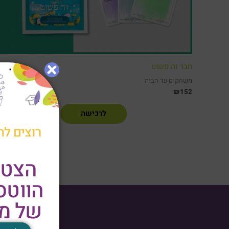
חבר זה פשוט
משחקים עד הבית
₪
152
לרכישה
רוצים לה
הצטר
הווט
של מר