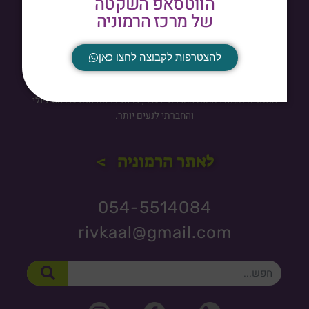
הווטסאפ השקטה
של מרכז הרמוניה
הרמוניה | חנות הקורסים והמשחקים
להצטרפות לקבוצה לחצו כאן
הורים, אנשי חינוך וטיפול, לפניכם מערכת קורסים שתיתן לכם מענה
בתחום הפרעת קשב וקשיים חברתיים אצל ילדים ונוער, ומשחקים
הנותנים מענה בתחום החברתי רגשי, שיהפכו את המפגש הטיפולי
והחברתי לנעים יותר.
לאתר הרמוניה >
054-5514084
rivkaal@gmail.com
חיפוש