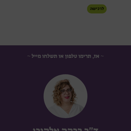
לרכישה
~ אז, תרימו טלפון או תשלחו מייל ~
ד"ר רבקה אלקובי