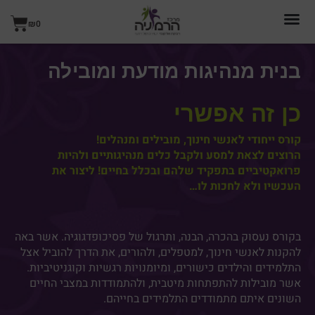
ילוג
עגל
תוכן
₪
0
קניו
בנית מנהיגות מודעת ומובילה
כן זה אפשרי
קורס ייחודי לאנשי חינוך, מובילים ומנהלים!
הרוצים לצאת למסע ולקבל כלים מנהיגותיים ולהיות
פרואקטיביים בתפקיד שלהם ובכלל בחיים! ליצור את
העכשיו ולא לחכות לו…
בקורס נעסוק בהכרה, הבנה, ותרגול של פסיכופדגוגיה. אשר באה
להקנות לאנשי חינוך, למטפלים, ולהורים, את הדרך להוביל אצל
התלמידים והילדים כישורים, ומיומנויות רגשיות וקוגניטיביות.
אשר מובילות להתפתחות מיטבית, ולהתמודדות במצבי החיים
השונים איתם מתמודדים התלמידים בחייהם.