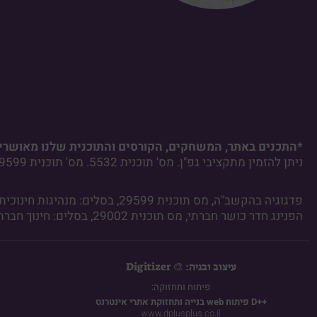
*התכנים באתר, המשחקים, הקורסים והתוכנית שלנו מאושרים
ניתן להזמין מתקציבי גפ"ן. מס' תוכנית 5532. מס' תוכנית 29599. מס' תוכנית 29002.
פדגוגיה בהקשב"ה, מס תוכנית 29599, בסלים: מנהיגות חינוכית, מענים לאוכלוסיות במיקוד.
הפנינג חדר כושר חברתי, מס תוכנית 29002, בסלים: חינוך חברתי, מענים פדגוגים ורגשיים.
עיצוב ובניה: 🎨 Digitizer
פיתוח ותחזוקה:​
D++
פיתוח web בנייה ותחזוקת אתרי אינטרנט
www.dplusplus.co.il