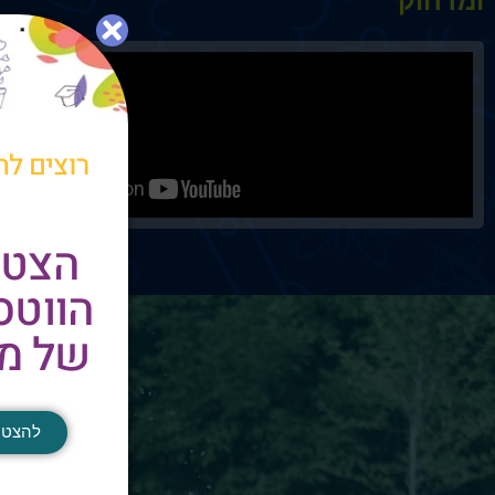
ומרחוק"
רוצים לה
הצטר
הווט
של מר
להצטר