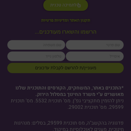
לתמיכה טכנית
תקנון האתר ומדיניות פרטיות
הרשמו והשארו מעודכנים...
lastName
firstName
cellPhone
email
מעוניין/ת להרשם לקבלת עדכונים
*התכנים באתר, המשחקים, הקורסים והתוכנית שלנו
מאושרים ע"י משרד החינוך במסלול הירוק.
ניתן להזמין מתקציבי גפ"ן. מס' תוכנית 5532. מס' תוכנית
29599. מס' תוכנית 29002.
פדגוגיה בהקשב"ה, מס תוכנית 29599, בסלים: מנהיגות
חינוכית, מענים לאוכלוסיות במיקוד.