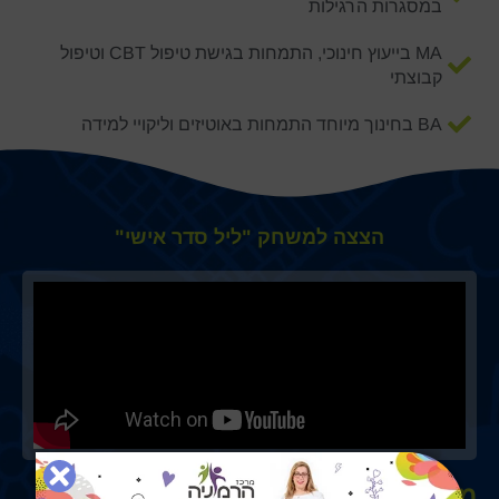
במסגרות הרגילות
MA בייעוץ חינוכי, התמחות בגישת טיפול CBT וטיפול
קבוצתי
BA בחינוך מיוחד התמחות באוטיזים וליקויי למידה
הצצה למשחק "ליל סדר אישי"
מה כולל המשחק?