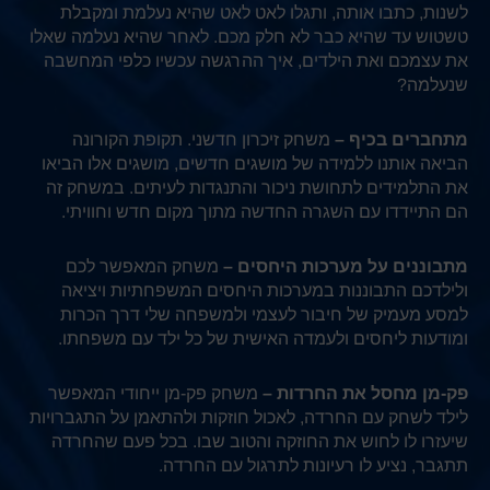
לשנות, כתבו אותה, ותגלו לאט לאט שהיא נעלמת ומקבלת
טשטוש עד שהיא כבר לא חלק מכם. לאחר שהיא נעלמה שאלו
את עצמכם ואת הילדים, איך ההרגשה עכשיו כלפי המחשבה
שנעלמה?
מתחברים בכיף –
משחק זיכרון חדשני. תקופת הקורונה
הביאה אותנו ללמידה של מושגים חדשים, מושגים אלו הביאו
את התלמידים לתחושת ניכור והתנגדות לעיתים. במשחק זה
הם התיידדו עם השגרה החדשה מתוך מקום חדש וחוויתי.
מתבוננים על מערכות היחסים –
משחק המאפשר לכם
ולילדכם התבוננות במערכות היחסים המשפחתיות ויציאה
למסע מעמיק של חיבור לעצמי ולמשפחה שלי דרך הכרות
ומודעות ליחסים ולעמדה האישית של כל ילד עם משפחתו.
פק-מן מחסל את החרדות –
משחק פק-מן ייחודי המאפשר
לילד לשחק עם החרדה, לאכול חוזקות ולהתאמן על התגברויות
שיעזרו לו לחוש את החוזקה והטוב שבו. בכל פעם שהחרדה
תתגבר, נציע לו רעיונות לתרגול עם החרדה.