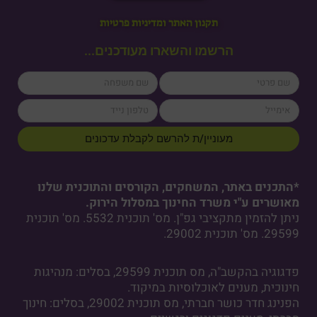
תקנון האתר ומדיניות פרטיות
הרשמו והשארו מעודכנים...
lastName
firstName
cellPhone
email
מעוניין/ת להרשם לקבלת עדכונים
*התכנים באתר, המשחקים, הקורסים והתוכנית שלנו
מאושרים ע"י משרד החינוך במסלול הירוק.
ניתן להזמין מתקציבי גפ"ן. מס' תוכנית 5532. מס' תוכנית
29599. מס' תוכנית 29002.
פדגוגיה בהקשב"ה, מס תוכנית 29599, בסלים: מנהיגות
חינוכית, מענים לאוכלוסיות במיקוד.
הפנינג חדר כושר חברתי, מס תוכנית 29002, בסלים: חינוך