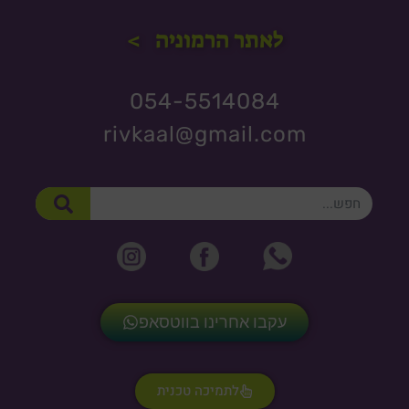
לאתר הרמוניה >
054-5514084
rivkaal@gmail.com
חיפוש
עקבו אחרינו בווטסאפ
לתמיכה טכנית