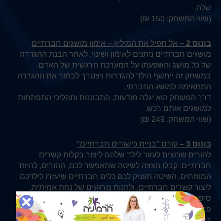
שלה.
(שווי המשחק: 150 ₪)
בונוס 2 –
אל תפיל את המיליון – אימון מושגים חברתיים
מושגים חברתיים ניתנים לאימון ושינוי, לאחר הבנת ההגדרה
של כל מושג והשפעתו על המערכת הרגשית של האדם.
במשחק זה ייחשף הילד להגדרות ויצטרך לבחור את ההגדרה
המתאימה למושג החברתי.
דרך המשחק הוא יגלה מודעות, התבוננות ותהליכי התפתחות
למושגים אותם רכש.
(שווי המשחק: 249 ₪)
בונוס 3 –
קורס "בניית כישורים חברתיים"
להורים שרוצים לעזור לילד שלהם ליצור בקלות קשרים
חברתיים. קבלו הצצה לשיטה שתאפשר לכם, ההורים, להיות
המומחים. השיטה תעניק לכם כלים חברתיים שיעזרו לילדכם
ליצור קשרים חברתיים, ולהנות מרגעים של נחת אמיתית,
סיפוק והגשמה, פיתוח מיומניות חברתיות – כלים ללמידת
פרקטיקות חברתיות לילדים, פיתוח תקשורת חברתית והקשר
בינה לבין הפרעת קשב, ואיך אני כהורה יכול לעזור לילד שלי