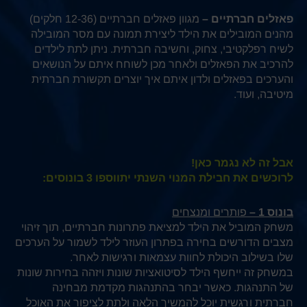
פאזלים חברתיים –
מגוון פאזלים חברתיים (12-36 חלקים)
מהנים המובילים את הילד ליצירת תמונה עם מסר המובילה
לשיח רפלקטיבי, צחוק, וחשיבה חברתית. ניתן לתת לילדים
להרכיב את הפאזלים ולאחר מכן לשוחח איתם על הנושאים
והערכים בפאזלים ולדון איתם איך יוצרים תקשורת חברתית
מיטיבה, ועוד.
אבל זה לא נגמר כאן!
לרוכשים את חבילת המנוי השנתי יתווספו 3 בונוסים:
בונוס 1 –
פותרים ומנצחים
משחק המוביל את הילד למציאת פתרונות חברתיים, תוך זיהוי
מצבים הדורשים בחירה בפתרון העוזר לילד לשמור על הערכים
שלו בשילוב היכולת לחוות עצמאות ורגישות לאחר.
במשחק זה ייחשף הילד לסיטואציות שונות ויזהה בחירות שונות
של התנהגות. כאשר יבחר בהתנהגות מקדמת מבחינה
חברתית ורגשית יוכל להמשיך הלאה ולתת לציפור את האוכל