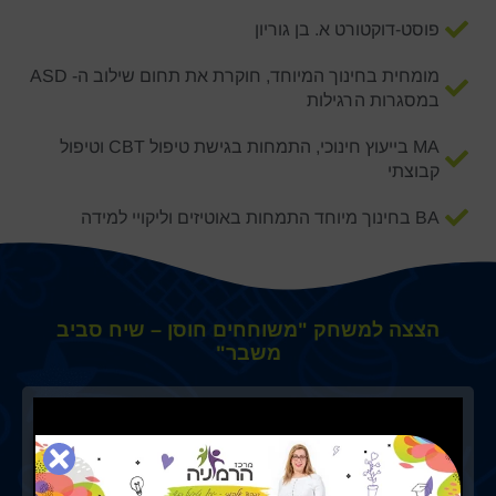
פוסט-דוקטורט א. בן גוריון
מומחית בחינוך המיוחד, חוקרת את תחום שילוב ה- ASD
במסגרות הרגילות
MA בייעוץ חינוכי, התמחות בגישת טיפול CBT וטיפול
קבוצתי
BA בחינוך מיוחד התמחות באוטיזים וליקויי למידה
הצצה למשחק "משוחחים חוסן – שיח סביב
משבר"