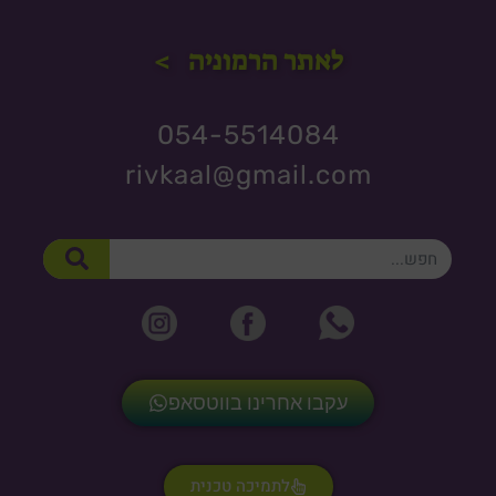
לאתר הרמוניה >
054-5514084
rivkaal@gmail.com
חיפוש
עקבו אחרינו בווטסאפ
לתמיכה טכנית