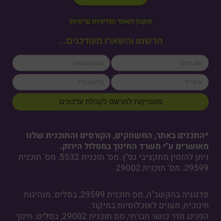
תקנון האתר ומדיניות פרטיות
הרשמו והשארו מעודכנים...
lastName
firstName
cellPhone
email
מעוניין/ת להרשם לקבלת עדכונים
*התכנים באתר, המשחקים, הקורסים והתוכנית שלנו
מאושרים ע"י משרד החינוך במסלול הירוק.
ניתן להזמין מתקציבי גפ"ן. מס' תוכנית 5532. מס' תוכנית
29599. מס' תוכנית 29002.
פדגוגיה בהקשב"ה, מס תוכנית 29599, בסלים: מנהיגות
חינוכית, מענים לאוכלוסיות במיקוד.
הפנינג חדר כושר חברתי, מס תוכנית 29002, בסלים: חינוך