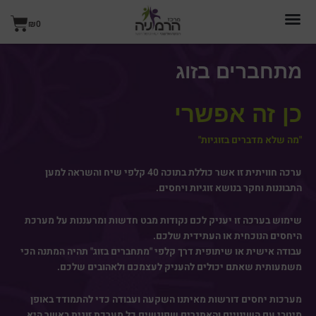
ילוג
עגל
תוכן
₪
0
קניו
מתחברים בזוג
כן זה אפשרי
"מה שלא מדברים בזוגיות"
ערכה חוויתית זו אשר כוללת בתוכה 40 קלפי שיח והשראה למען
התבוננות וחקר בנושא זוגיות ויחסים.
שימוש בערכה זו יעניק לכם נקודות מבט חדשות ומרעננות על מערכת
היחסים הנוכחית או העתידית שלכם.
עבודה אישית או שיתופית דרך קלפי "מתחברים בזוג" תהיה המתנה הכי
משמעותית שאתם יכולים להעניק לעצמכם ולאהובים שלכם.
מערכות יחסים דורשות מאיתנו השקעה ועבודה כדי להתמודד באופן
מיטבי עם השינויים והאתגרים שפוגשים כל מערכת זוגית באשר היא.