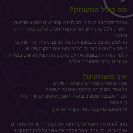
מה כולל המשחק?
ערכת "מתחברים בזוג" מכילה 20 קלפי שיח בנושא מודעות
רגשית, ו-20 קלפי השראה שיתנו ליחסים שלכם מימד חדש
ומרגש.
הקלפים מעוצבים באופן אסתטי, מרענן ומעורר כדי שתוכלו
לשים את נושא הזוגיות במרכז העניינים בזמן השימוש.
קלפי השיח והתבוננות אלו יכניסו סקרנות ועניין חדשים במיוחד,
עבורכם ועבור האהובים שלכם.
איך משחקים?
מניחים את ערמת הקלפים על השולחן.
כל אחד בתורו מרים קלף ועונה על השאלה.
חברי הקבוצה מקשיבים אחד לשני, מאפשרים שיח ללא
שיפוטיות.
כל תשובה מתקבלת ואין נכון או לא נכון.
ניתן להניח את השאלות פתוחות ואת קלפי ההשראה פתוחים
או סגורים, וכל אחד יבחר ויספר את אשר על ליבו בהתקשר