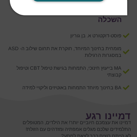
מומחית להטמעת למידה חברתית רגשית בדרך חדשנית
השכלה
פוסט-דוקטורט א. בן גוריון
מומחית בחינוך המיוחד, חוקרת את תחום שילוב ה- ASD
במסגרות הרגילות
MA בייעוץ חינוכי, התמחות בגישת טיפול CBT וטיפול
קבוצתי
BA בחינוך מיוחד התמחות באוטיזים וליקויי למידה
דמיינו רגע
דמיינו את עצמכם חיוביים יותר! את הילדים, המטופלים
התלמידים שלכם מגלים אמפתיה ומזדהים עם הזולת!
לא הייתם רוצים כבר לצאת למסע?