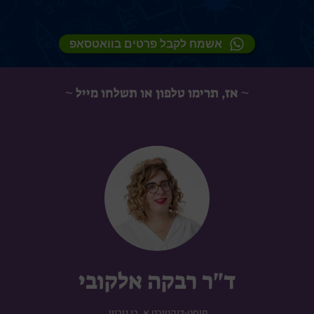
אשמח לקבל פרטים בוואטסאפ
~ אז, תרימו טלפון או תשלחו מייל ~
ד"ר רבקה אלקובי
פוסט-דוקטורט א. בן גוריון.