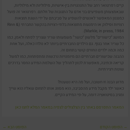
קיים רפרטואר רחב של התנהגויות בין-אישיות, מילוליות ולא מילוליות,
שבאמצעותן משפיעים בני אדם על התגובות של זולתם. רפרטואר זה פועל
כמנגנון המאפשר לאנשים להשפיע על סביבתם על ידי השגת תוצאות
רצויות וסילוק או הימנעות מתוצאות בלתי-רצויות בהקשר החברתי (Rinn &
Markle, in press, 1984).
המושג “כישורים” מלשון “כושר” משמעותו שריר שצריך לפתח ולאמן, כמו
כל שריר אחר בגוף. גם הילדים החברתיים ביותר לא נולדו כאלה, ועל אחת
כמה וכמה ילדים החווים קושי בתחום זה.
ההבנה שכישורים חברתיים הם מיומנויות נרכשות ומתפתחות, כמו למשל
קריאה וכתיבה, מאפשרת לכוון לתהליך של השלמת המידע החסר בדרכים
שונות ויצירתיות.
מדוע הבנה זו חשובה, ועל מה היא נשענת?
כאשר ילד מקבל מידע מהסביבה, הוא מסווג אותו לתחום שאליו הוא שייך
ומגיב בסיטואציה דומה, על-פי המידע הקיים.
המאמר התפרסם באתר בין הצלצולים לצפיה במאמר המלא לחצו כאן
→
הפוסט הקודם
הפוסט הבא
←