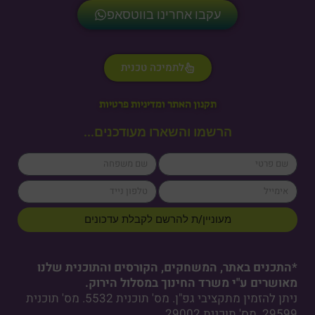
עקבו אחרינו בווטסאפ
לתמיכה טכנית
תקנון האתר ומדיניות פרטיות
הרשמו והשארו מעודכנים...
lastName
firstName
cellPhone
email
מעוניין/ת להרשם לקבלת עדכונים
*התכנים באתר, המשחקים, הקורסים והתוכנית שלנו
מאושרים ע"י משרד החינוך במסלול הירוק.
ניתן להזמין מתקציבי גפ"ן. מס' תוכנית 5532. מס' תוכנית
29599. מס' תוכנית 29002.