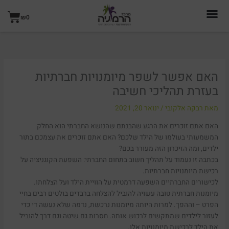
ילוג
עגל
תוכן
₪
0
קניו
האם אפשר לשפר מיומנויות חברתיות
בעזרת תהליכי חשיבה
מאת
רבקה אלקובי
/
ינואר 20, 2021
האם אתם זוכרים את הרגע שהבנתם שהנושא החברתי הוא החלק
המשמעותי בעולמו של הילד שלכם? האם אתם זוכרים את עצמכם בתור
ילדים, ומה הזיכרון הזה מעורר בכם?
בכתבה זו נעמוד על תהליך חשוב בתחום החברתי: השפעת הקוגניציה על
רכישת מיומנויות חברתיות.
לכישורים החברתיים השפעה דרמטית על הוויית הילד ועל הצלחתו.
מיומנות חברתית טובה עשויה להוביל להצלחה ברבדים בולטים רבים בחיי
הפרט – וההפך. למרות היותה מיומנות נרכשת, נדמה שלא נעשה די כדי
לעזור לילדים שמתקשים לרכוש אותה. חסרות גם שיטה וגם דרך להוביל
את הילד לרכישת מיומנויות אלו.