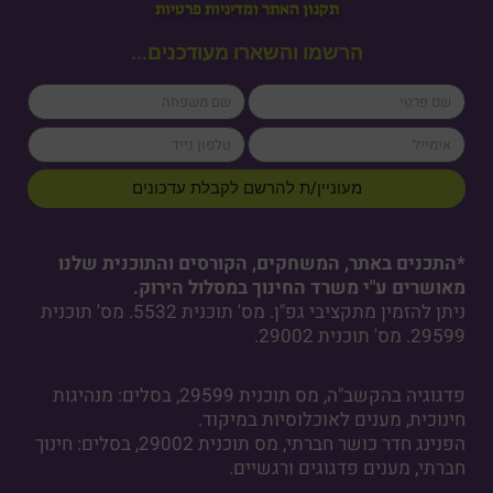
תקנון האתר ומדיניות פרטיות
הרשמו והשארו מעודכנים...
lastName
firstName
cellPhone
email
מעוניין/ת להרשם לקבלת עדכונים
*התכנים באתר, המשחקים, הקורסים והתוכנית שלנו
מאושרים ע"י משרד החינוך במסלול הירוק.
ניתן להזמין מתקציבי גפ"ן. מס' תוכנית 5532. מס' תוכנית
29599. מס' תוכנית 29002.
פדגוגיה בהקשב"ה, מס תוכנית 29599, בסלים: מנהיגות
חינוכית, מענים לאוכלוסיות במיקוד.
הפנינג חדר כושר חברתי, מס תוכנית 29002, בסלים: חינוך
חברתי, מענים פדגוגים ורגשיים.