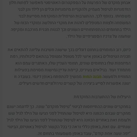
אבחון מוקדם של הפרעות על הספקטרום האוטיסטי מאפשר לפתוח חלון
הזדמנויות לטיפול מעמיק ולהקניית מיומנויות וכלים הן לילד והן לבני
משפחתו. בנוסף לכך, ההתערבות הטיפולית המוקדמת מסייעת לבני
המשפחה ולצוות המטפלים לזהות את מוקדי החולשה ומוקדי הכוח של
הילד בתחומים ההתפתחותיים השונים וכך לבנות תכנית מורכבת ומקיפה
שתענה על צרכיו הספציפיים של הילד.
כיום, רוב המומחים בתחום דוגלים בכך שישנה חשיבות עליונה להתאים את
תכנית הטיפולים באופן אישי לכל מטופל ומטופל בהתאם ליכולותיו, רמת
המיומנות שלו בתחומים שונים, תחומי העניין שלו, האתגרים עמם הוא
מתמודד ועוד. בגילאים צעירים, קיימת עדיין גמישות מסוימת בפעילות
המוחית ולמעשה
מבנה המוח
ממשיך להתפתח באופן דינמי. בעובדה זו
ישנה אפשרות לסייע ביצירה של קשרים נוירולוגיים חדשים ויעילים.
היעילות של ההתערבות המוקדמת
במחקרים שונים ההתייחסות לביטוי “טיפול מוקדם” שונה. כך לדוגמה ישנם
מחקרים שבהם הכוונה היא לטיפול שהתחיל לפני הגיעו של הילד לגיל שש
ולעומת זאת באחרים הכוונה היא לטיפול שהתחיל לפני הגיעו של הילד לגיל
שנתיים. עם זאת, באופן כללי נראה כי בכל הקשור לטיפול באוטיזם, הביטוי
“יפה שעה אחת קודם”, עובד באופן משמעותי בתחום זה.