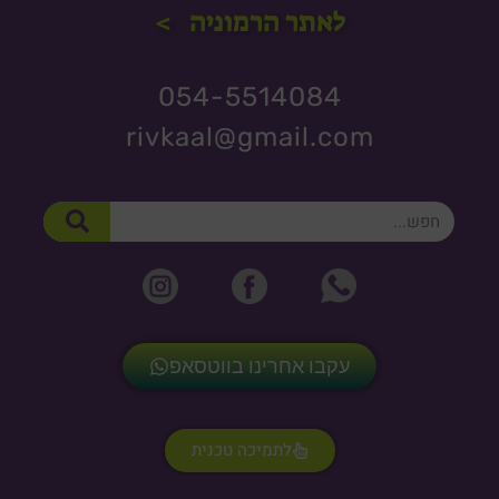
לאתר הרמוניה >
054-5514084
rivkaal@gmail.com
חיפוש
עקבו אחרינו בווטסאפ
לתמיכה טכנית