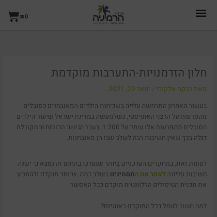
ילוג
עגל
תוכן
₪
0
קניו
חלון הזדמנויות-התערבות מוקדמת
מאת
רבקה אלקובי
/
ינואר 20, 2021
בעשור האחרון התרחשה עלייה בשכיחות הילדים המאובחנים כסובלים
מהפרעות על הרצף האוטיסטי, כשלמעשה במדינת ישראל שיעור הילדים
הסובלים מהפרעות אלו עומד על 1:200. בעבר הגישה הרווחת והמקובלת
דגלה בכך שאין חשיבות רבה לשלב שבו הן מאובחנות.
לעומת זאת, במחקרים העדכניים ביותר שנערכו בתחום זה נמצא כי ישנה
חשיבות עליונה
לאתר את ה
תסמינים
בשלב כמה שיותר מוקדם ולהתניע
את תכנית הטיפולים הרלוונטית מוקדם ככל האפשר.
למה חשוב לטפל ככל המוקדם באוטיזם?