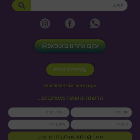
חיפוש
עקבו אחרינו בווטסאפ
לתמיכה טכנית
תקנון האתר ומדיניות פרטיות
הרשמו והשארו מעודכנים...
lastName
firstName
cellPhone
email
מעוניין/ת להרשם לקבלת עדכונים