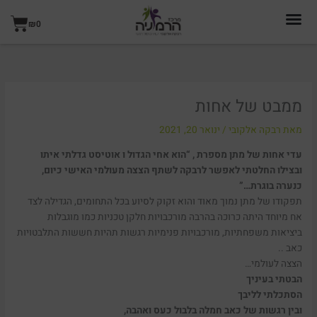
ילוג
עגל
תוכן
₪
0
קניו
ממבט של אחות
מאת
רבקה אלקובי
/
ינואר 20, 2021
עדי אחות של מתן מספרת , “הוא אחי הגדול ו אוטיסט גדלתי איתו
ובצילו החלטתי לאפשר לרבקה לשתף הצצה מעולמי האישי כיום,
כנערה בוגרת…”
תפקודו של מתן נמוך מאוד והוא זקוק לסיוע בכל התחומים, הגדילה לצד
אח מיוחד היתה כרוכה בהרבה מורכבויות חלקן טכניות כמו מוגבלות
ביציאות משפחתיות, מורכבויות פנימיות רגשות תהיות חששות התלבטויות
כאב ..
הצצה לעולמי…
הבטתי בעיניך
הסתכלתי לליבך
ובין רגשות של כאב חמלה בלבול כעס ואהבה,