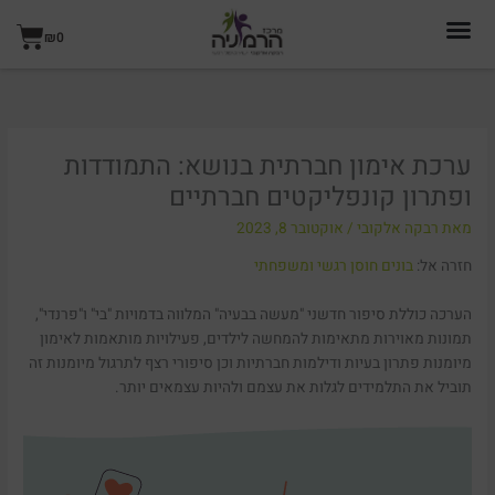
ילוג
עגל
תוכן
₪
0
קניו
ערכת אימון חברתית בנושא: התמודדות
ופתרון קונפליקטים חברתיים
מאת
רבקה אלקובי
/
אוקטובר 8, 2023
חזרה אל:
בונים חוסן רגשי ומשפחתי
הערכה כוללת סיפור חדשני "מעשה בבעיה" המלווה בדמויות "בי" ו"פרנדי",
תמונות מאוירות מתאימות להמחשה לילדים, פעילויות מותאמות לאימון
מיומנות פתרון בעיות ודילמות חברתיות וכן סיפורי רצף לתרגול מיומנות זה
תוביל את התלמידים לגלות את עצמם ולהיות עצמאים יותר.