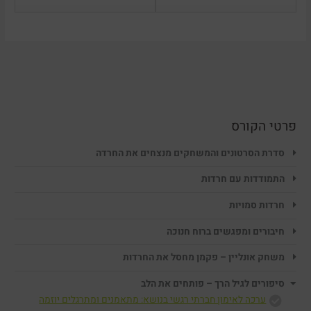
סיפורים
סיפורים
לגיל
לגיל
הרך
הרך
–
–
פותחים
פותחים
את
את
הלב.
הלב.
פרטי הקורס
סדרת הסרטונים והמשחקים מנצחים את החרדה
התמודדות עם חרדות
חרדות סמויות
חיבורים ומפגשים ברוח חנוכה
משחק אונליין – פקמן מחסל את החרדות
סיפורים לגיל הרך – פותחים את הלב
ערכה לאימון חברתי רגשי בנושא: מתאמנים ומתרגלים יוזמה