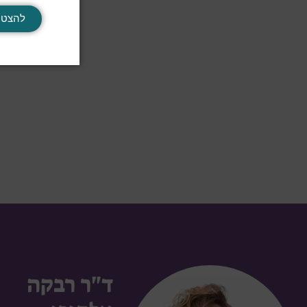
להצטר
ד"ר רבקה