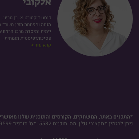
אלקובי
פוסט-דוקטורט א. בן גוריון.
מנחה ומפתחת תוכן משרד הח
יזמית ומיסדת מרכז הרמוניה
פסיכותרפיסטית מומחית.
קרא עוד >
*התכנים באתר, המשחקים, הקורסים והתוכנית שלנו מאושרים
ניתן להזמין מתקציבי גפ"ן. מס' תוכנית 5532. מס' תוכנית 29599. מס' תוכנית 29002.