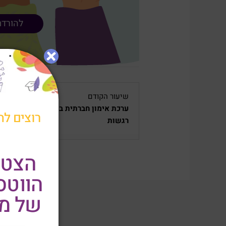
להורדת
שיעור הקודם
ערכת אימון חברתית בנושא: זיהוי ושיום
רוצים לה
רגשות
הצטר
הווט
של מר